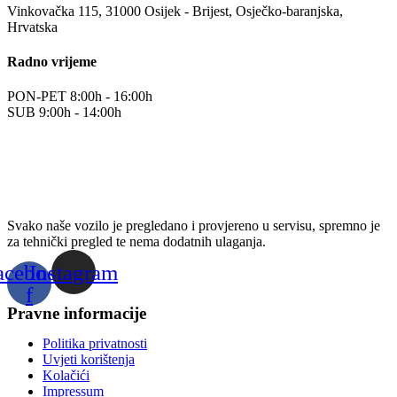
Vinkovačka 115, 31000 Osijek - Brijest, Osječko-baranjska,
Hrvatska
Radno vrijeme
PON-PET 8:00h - 16:00h
SUB 9:00h - 14:00h
Svako naše vozilo je pregledano i provjereno u servisu, spremno je
za tehnički pregled te nema dodatnih ulaganja.
acebook-
Instagram
f
Pravne informacije
Politika privatnosti
Uvjeti korištenja
Kolačići
Impressum