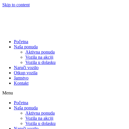
Skip to content
Početna
Naša ponuda
Aktivna ponuda
Vozila na akciji
Vozila u dolasku
Naruči vozilo
Otkup vozila
Jamstvo
Kontakt
Menu
Početna
Naša ponuda
Aktivna ponuda
Vozila na akciji
Vozila u dolasku
Naruči vozilo