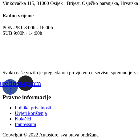
Vinkovačka 115, 31000 Osijek - Brijest, Osječko-baranjska, Hrvatska
Radno vrijeme
PON-PET 8:00h - 16:00h
SUB 9:00h - 14:00h
Svako naše vozilo je pregledano i provjereno u servisu, spremno je za
acebook-
Instagram
f
Pravne informacije
Politika privatnosti
Uvjeti korištenja
Kolačići
Impressum
Copyright © 2022 Autostore, sva prava pridržana