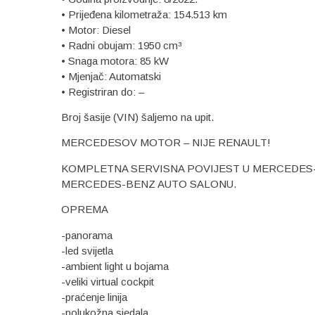
• Prijeđena kilometraža: 154.513 km
• Motor: Diesel
• Radni obujam: 1950 cm³
• Snaga motora: 85 kW
• Mjenjač: Automatski
• Registriran do: –
Broj šasije (VIN) šaljemo na upit.
MERCEDESOV MOTOR – NIJE RENAULT!
KOMPLETNA SERVISNA POVIJEST U MERCEDES
MERCEDES-BENZ AUTO SALONU.
OPREMA
-panorama
-led svijetla
-ambient light u bojama
-veliki virtual cockpit
-praćenje linija
-polukožna sjedala