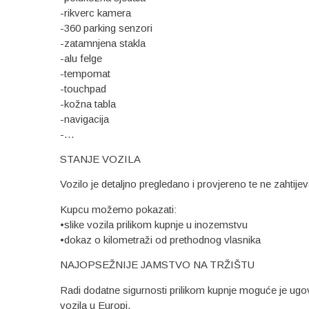
-rikverc kamera
-360 parking senzori
-zatamnjena stakla
-alu felge
-tempomat
-touchpad
-kožna tabla
-navigacija
-…
STANJE VOZILA
Vozilo je detaljno pregledano i provjereno te ne zahtije
Kupcu možemo pokazati:
•slike vozila prilikom kupnje u inozemstvu
•dokaz o kilometraži od prethodnog vlasnika
NAJOPSEŽNIJE JAMSTVO NA TRŽIŠTU
Radi dodatne sigurnosti prilikom kupnje moguće je ugo
vozila u Europi.