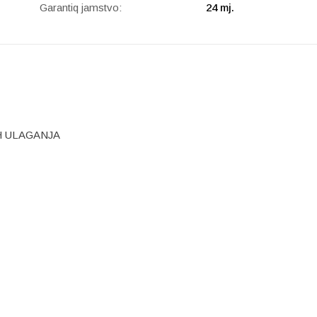
Garantiq jamstvo:
24 mj.
H ULAGANJA