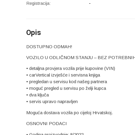
Registracija:
-
Opis
DOSTUPNO ODMAH!
VOZILO U ODLIČNOM STANJU – BEZ POTREBNI
• detaljna provjera vozila prije kupovine (VIN)
• carVertical izvješće i servisna knjiga
• pregledan u servisu kod našeg partnera
• moguć pregled u servisu po želji kupca
• dva ključa
• servis upravo napravljen
Moguća dostava vozila po cijeloj Hrvatskoj.
OSNOVNI PODACI
• Godina proizvodnje: 8/2022.